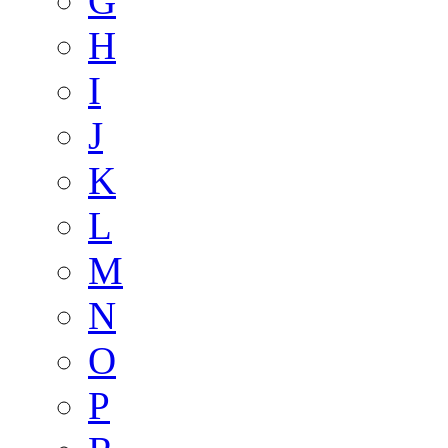
G
H
I
J
K
L
M
N
O
P