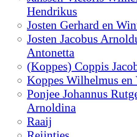
Hendrikus
Josten Gerhard en Win
Josten Jacobus Arnol
Antonetta
(Koppes) Coppis Jacob
Koppes Wilhelmus en 
Ponjee Johannus Rutge
Arnoldina
Raaij
Reijntjes