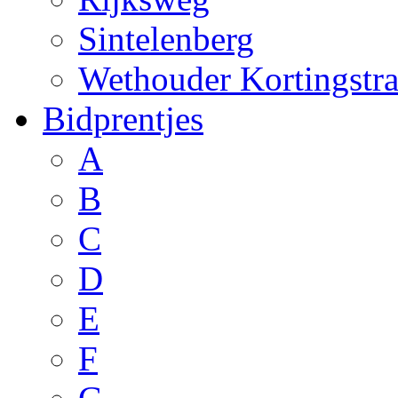
Sintelenberg
Wethouder Kortingstra
Bidprentjes
A
B
C
D
E
F