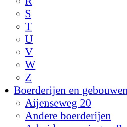
R
S
T
U
V
W
Z
Boerderijen en gebouwe
Aijenseweg 20
Andere boerderijen