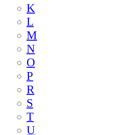
K
L
M
N
O
P
R
S
T
U