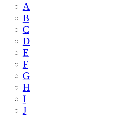
A
B
C
D
E
F
G
H
I
J