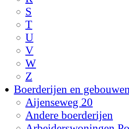
S
T
U
V
W
Z
Boerderijen en gebouwe
Aijenseweg 20
Andere boerderijen
Arbeiderswoningen Po