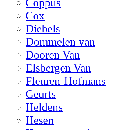
Coppus
Cox
Diebels
Dommelen van
Dooren Van
Elsbergen Van
Fleuren-Hofmans
Geurts
Heldens
Hesen