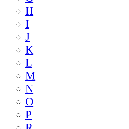
H
I
J
K
L
M
N
O
P
R