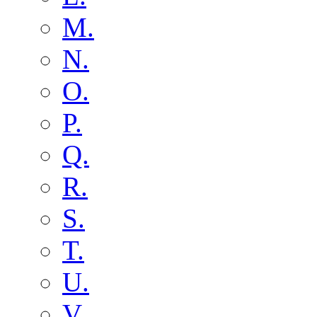
M.
N.
O.
P.
Q.
R.
S.
T.
U.
V.