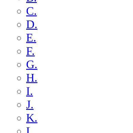
C.
D.
E.
F.
G.
H.
I.
J.
K.
L.