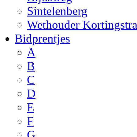
Sintelenberg
Wethouder Kortingstra
Bidprentjes
A
B
C
D
E
F
G